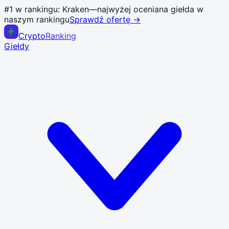
#1 w rankingu:
Kraken
—
najwyżej oceniana giełda w
naszym rankingu
Sprawdź ofertę →
Crypto
Ranking
Giełdy