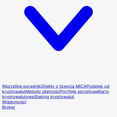
Wszystkie poradniki
Giełdy z licencją MiCA
Podatek od
kryptowalut
Metody płatności
Portfele sprzętowe
Karty
kryptowalutowe
Staking kryptowalut
Wiadomości
Broker