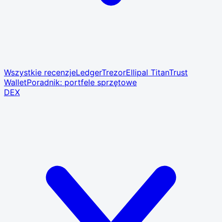
Wszystkie recenzje
Ledger
Trezor
Ellipal Titan
Trust
Wallet
Poradnik: portfele sprzętowe
DEX