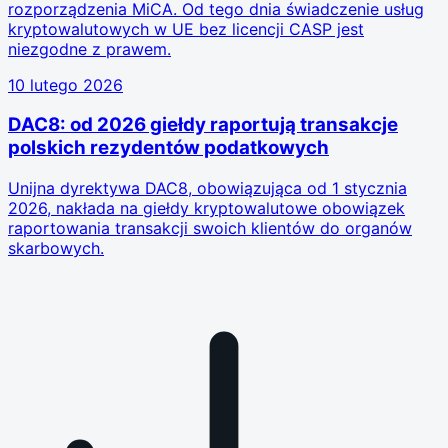
rozporządzenia MiCA. Od tego dnia świadczenie usług
kryptowalutowych w UE bez licencji CASP jest
niezgodne z prawem.
10 lutego 2026
DAC8: od 2026 giełdy raportują transakcje
polskich rezydentów podatkowych
Unijna dyrektywa DAC8, obowiązująca od 1 stycznia
2026, nakłada na giełdy kryptowalutowe obowiązek
raportowania transakcji swoich klientów do organów
skarbowych.