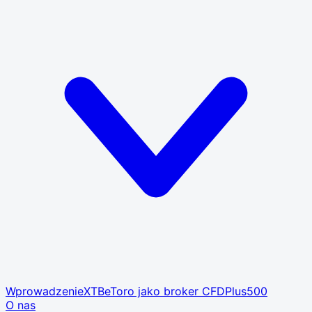
Wprowadzenie
XTB
eToro jako broker CFD
Plus500
O nas