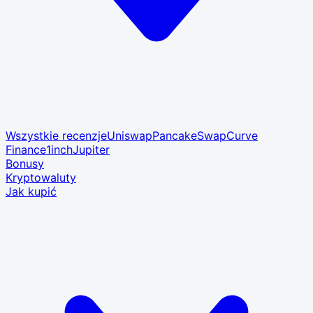
Wszystkie recenzje
Uniswap
PancakeSwap
Curve
Finance
1inch
Jupiter
Bonusy
Kryptowaluty
Jak kupić