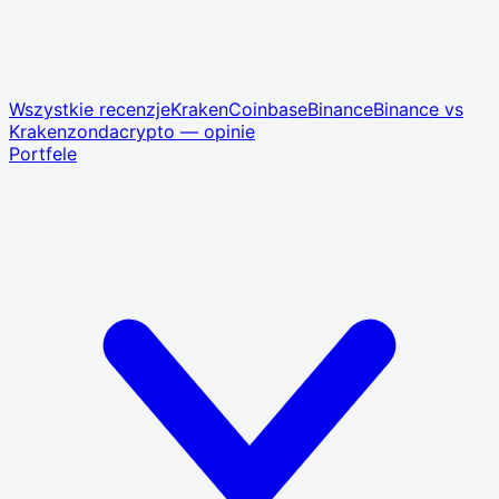
Wszystkie recenzje
Kraken
Coinbase
Binance
Binance vs
Kraken
zondacrypto — opinie
Portfele