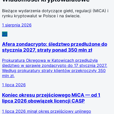
Bieżące wydarzenia dotyczące giełd, regulacji (MiCA) i
rynku kryptowalut w Polsce i na świecie.
1 sierpnia 2026
ZO
Afera zondacrypto: śledztwo przedłużone do
stycznia 2027, straty ponad 350 mln zł
Prokuratura Okręgowa w Katowicach przedłużyła
śledztwo w sprawie zondacrypto do 17 stycznia 2027.
Według prokuratury straty klientów przekroczyły 350
mln zł.
1 lipca 2026
Koniec okresu przejściowego MiCA — od 1
lipca 2026 obowiązek licencji CASP
1 lipca 2026 minął okres przejściowy unijnego