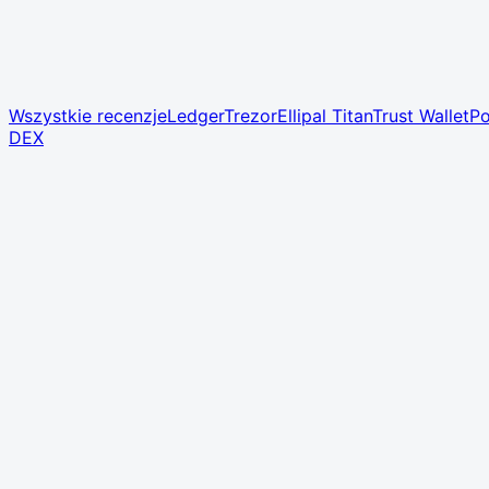
Wszystkie recenzje
Ledger
Trezor
Ellipal Titan
Trust Wallet
Po
DEX