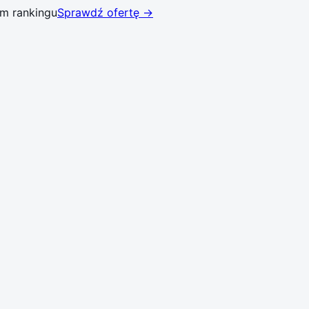
ym rankingu
Sprawdź ofertę →