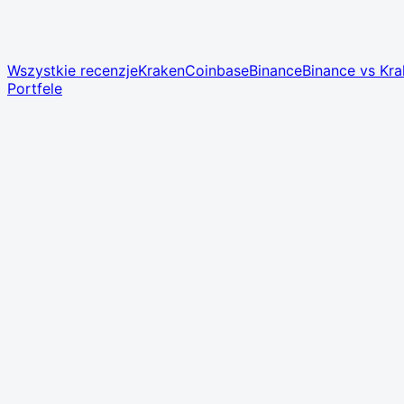
Wszystkie recenzje
Kraken
Coinbase
Binance
Binance vs Kr
Portfele