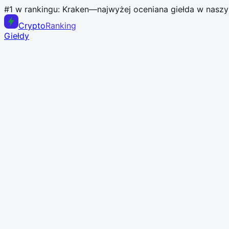
#1 w rankingu:
Kraken
—
najwyżej oceniana giełda w nasz
Crypto
Ranking
Giełdy