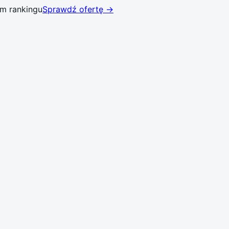
ym rankingu
Sprawdź ofertę →