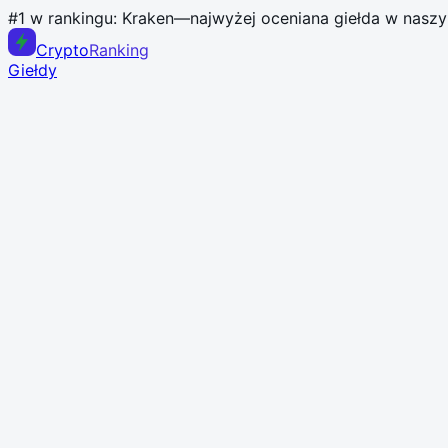
#1 w rankingu:
Kraken
—
najwyżej oceniana giełda w nasz
Crypto
Ranking
Giełdy