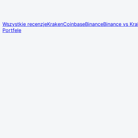
Wszystkie recenzje
Kraken
Coinbase
Binance
Binance vs Kr
Portfele