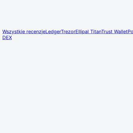
Wszystkie recenzje
Ledger
Trezor
Ellipal Titan
Trust Wallet
Po
DEX