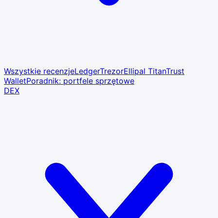
Wszystkie recenzje
Ledger
Trezor
Ellipal Titan
Trust
Wallet
Poradnik: portfele sprzętowe
DEX