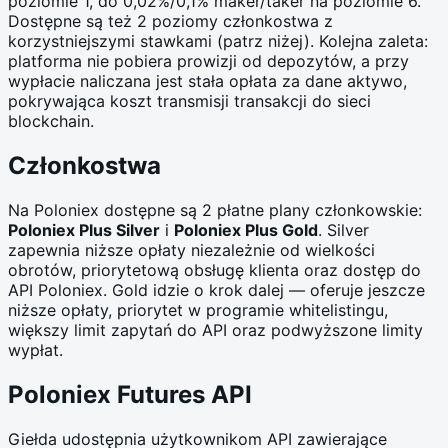
poziomie 1, do 0,02%/0,1% maker/taker na poziomie 6.
Dostępne są też 2 poziomy członkostwa z
korzystniejszymi stawkami (patrz niżej). Kolejna zaleta:
platforma nie pobiera prowizji od depozytów, a przy
wypłacie naliczana jest stała opłata za dane aktywo,
pokrywająca koszt transmisji transakcji do sieci
blockchain.
Członkostwa
Na Poloniex dostępne są 2 płatne plany członkowskie:
Poloniex Plus Silver
i
Poloniex Plus Gold
. Silver
zapewnia niższe opłaty niezależnie od wielkości
obrotów, priorytetową obsługę klienta oraz dostęp do
API Poloniex. Gold idzie o krok dalej — oferuje jeszcze
niższe opłaty, priorytet w programie whitelistingu,
większy limit zapytań do API oraz podwyższone limity
wypłat.
Poloniex Futures API
Giełda udostępnia użytkownikom API zawierające