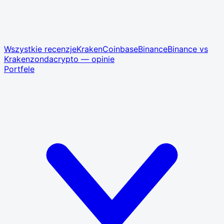
Wszystkie recenzje
Kraken
Coinbase
Binance
Binance vs
Kraken
zondacrypto — opinie
Portfele