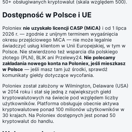
50+ obsługiwanych kryptowalut (skala względem 500).
Dostępność w Polsce i UE
Poloniex
nie uzyskało licencji CASP (MiCA)
i od 1 lipca
2026 r. — zgodnie z unijnym terminem wygaśnięcia
okresu przejściowego MiCA — nie może legalnie
świadczyć usług klientom w Unii Europejskiej, w tym w
Polsce. Nie stwierdzono też wsparcia dla polskiego
złotego (PLN), BLIK ani Przelewy24.
Nie polecamy
zakładania nowego konta na Poloniex, jeśli mieszkasz
w Polsce
— jeśli masz tam już środki, sprawdź
komunikaty giełdy dotyczące wycofania.
Poloniex został założony w Wilmington, Delaware (USA)
w 2014 roku i stał się jedną z największych giełd
kryptowalutowych na świecie pod względem liczby
użytkowników. Platforma obsługuje obecnie aktywa
kryptowalutowe ponad 100 milionów użytkowników w
30 krajach. Na Poloniex dostępnych jest ponad 50
kryptowalut do handlu.