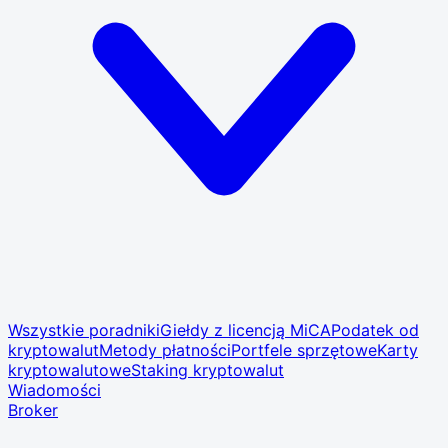
Wszystkie poradniki
Giełdy z licencją MiCA
Podatek od
kryptowalut
Metody płatności
Portfele sprzętowe
Karty
kryptowalutowe
Staking kryptowalut
Wiadomości
Broker