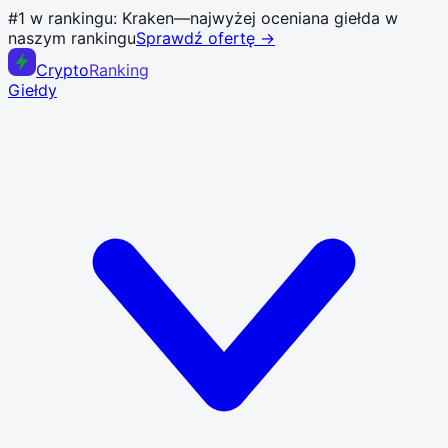
#1 w rankingu:
Kraken
—
najwyżej oceniana giełda w
naszym rankingu
Sprawdź ofertę →
Crypto
Ranking
Giełdy