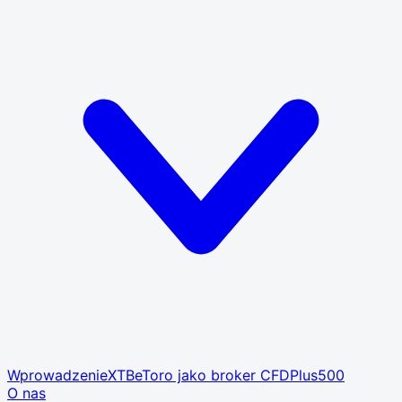
Wprowadzenie
XTB
eToro jako broker CFD
Plus500
O nas