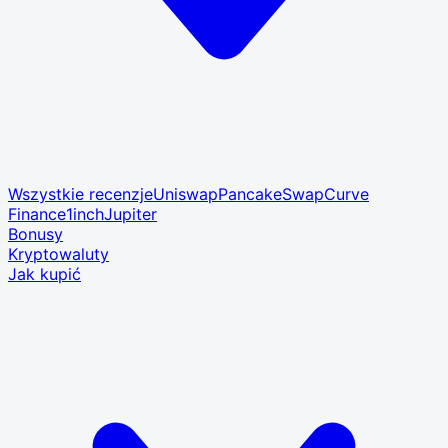
Wszystkie recenzje
Uniswap
PancakeSwap
Curve
Finance
1inch
Jupiter
Bonusy
Kryptowaluty
Jak kupić