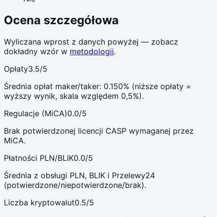
Ocena szczegółowa
Wyliczana wprost z danych powyżej — zobacz
dokładny wzór w
metodologii
.
Opłaty
3.5
/5
Średnia opłat maker/taker: 0.150% (niższe opłaty =
wyższy wynik, skala względem 0,5%).
Regulacje (MiCA)
0.0
/5
Brak potwierdzonej licencji CASP wymaganej przez
MiCA.
Płatności PLN/BLIK
0.0
/5
Średnia z obsługi PLN, BLIK i Przelewy24
(potwierdzone/niepotwierdzone/brak).
Liczba kryptowalut
0.5
/5