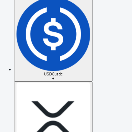
USDC
usdc
+