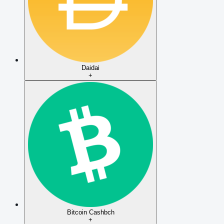
Dai
dai
+
Bitcoin Cash
bch
+