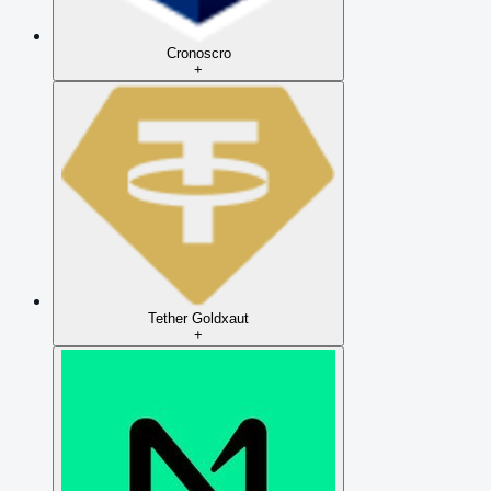
Cronos
cro
+
Tether Gold
xaut
+