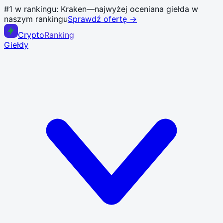
#1 w rankingu:
Kraken
—
najwyżej oceniana giełda w
naszym rankingu
Sprawdź ofertę →
Crypto
Ranking
Giełdy