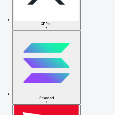
XRP
xrp
+
Solana
sol
+