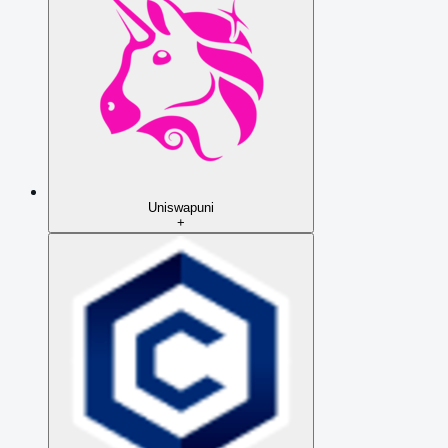
Uniswap
uni
+