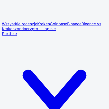
Wszystkie recenzje
Kraken
Coinbase
Binance
Binance vs
Kraken
zondacrypto — opinie
Portfele