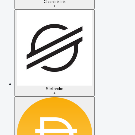
Chainlink
link
+
Stellar
xlm
+