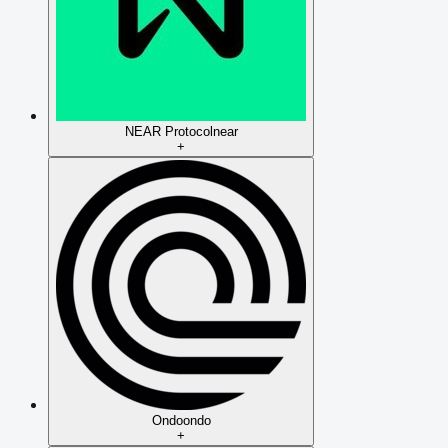
NEAR Protocol
near
+
Ondo
ondo
+