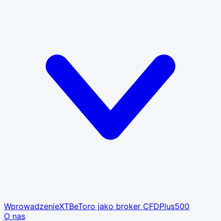
Wprowadzenie
XTB
eToro jako broker CFD
Plus500
O nas