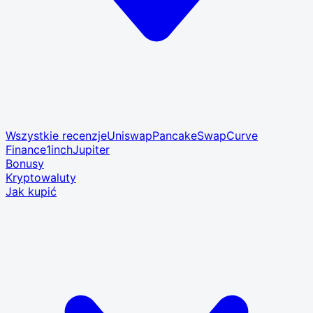
Wszystkie recenzje
Uniswap
PancakeSwap
Curve
Finance
1inch
Jupiter
Bonusy
Kryptowaluty
Jak kupić