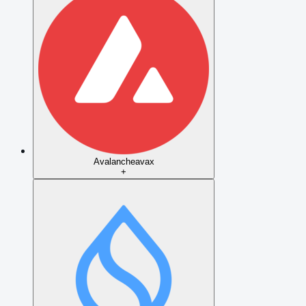
Avalanche
avax
+