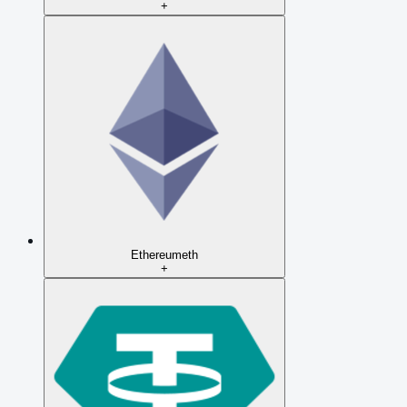
+
Ethereum
eth
+