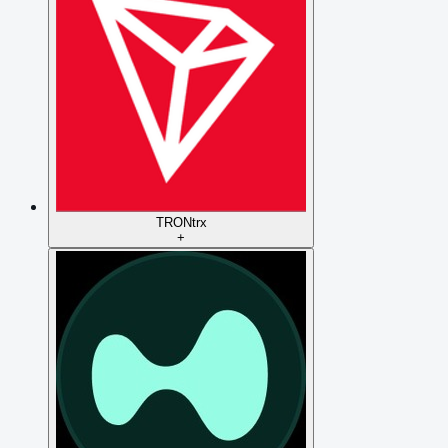
TRON
trx
+