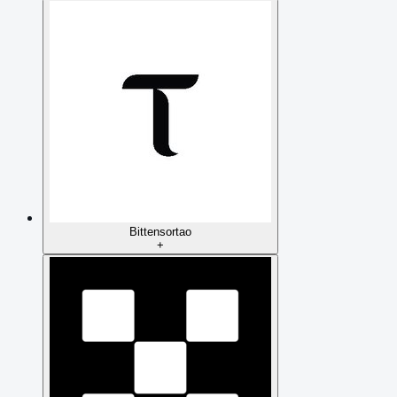
Bittensor
tao
+