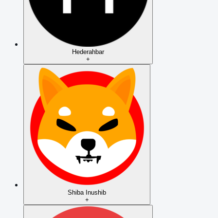
Hedera
hbar
+
Shiba Inu
shib
+