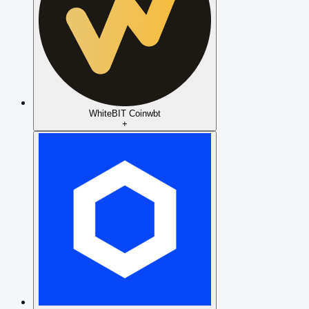
WhiteBIT Coin
wbt
+