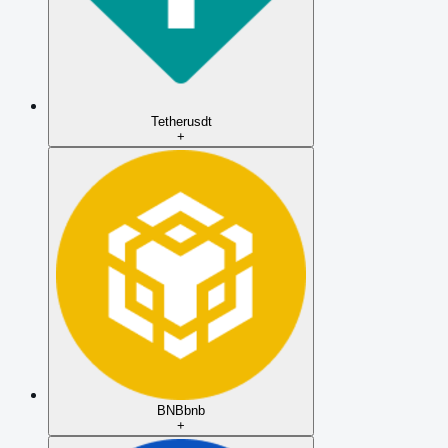
Tether
usdt
+
BNB
bnb
+