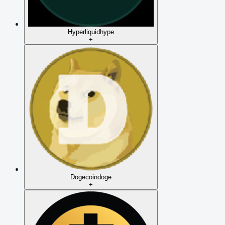
Hyperliquid
hype
+
Dogecoin
doge
+