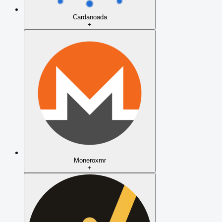
Cardano
ada
+
Monero
xmr
+