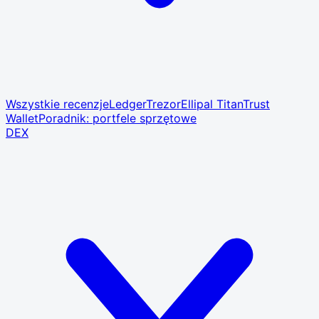
Wszystkie recenzje
Ledger
Trezor
Ellipal Titan
Trust
Wallet
Poradnik: portfele sprzętowe
DEX