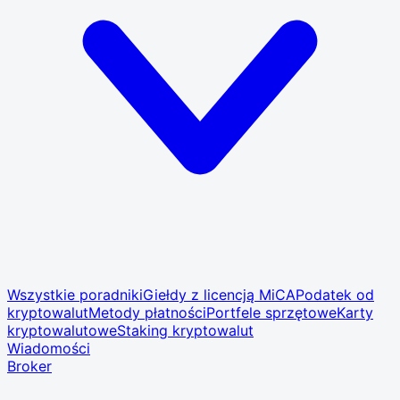
Wszystkie poradniki
Giełdy z licencją MiCA
Podatek od
kryptowalut
Metody płatności
Portfele sprzętowe
Karty
kryptowalutowe
Staking kryptowalut
Wiadomości
Broker