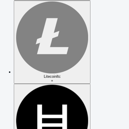
Litecoin
ltc
+