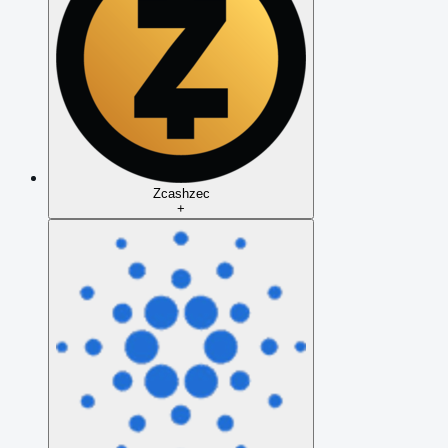
Zcash
zec
+