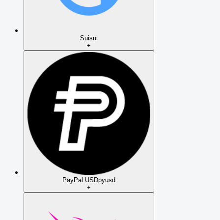
Sui
sui
+
PayPal USD
pyusd
+